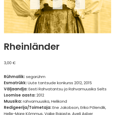
Rheinländer
3,00
€
Rühmaliik:
segarühm
Esmatrükk:
Uute tantsude konkurss 2012, 2015
Väljaandja:
Eesti Rahvatantsu ja Rahvamuusika Selts
Loomise aasta:
2012
Muusika:
rahvamuusika, Helikond
Redigeerija/Toimetaja:
Ene Jakobson, Erika Põlendik,
Helle-Mare Kõmmus, Vaike Rajaste, Aveli Asber