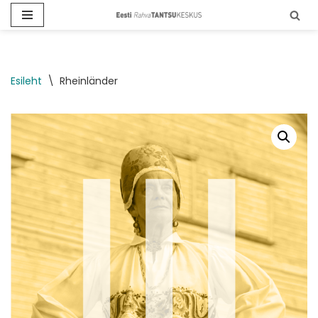
Skip
to
content
Esileht
\
Rheinländer