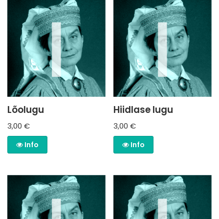
Lõolugu
Hiidlase lugu
3,00
€
3,00
€
Info
Info