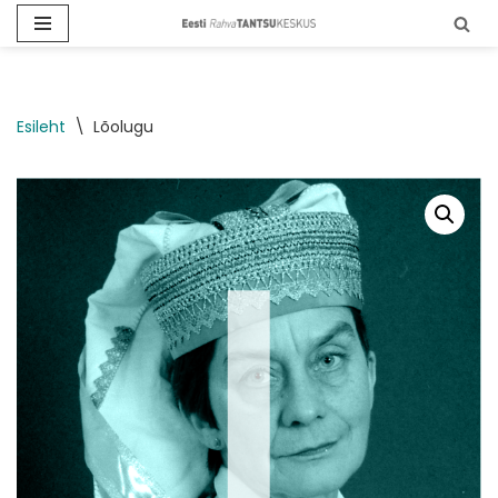
Skip
to
content
Esileht
\
Lõolugu