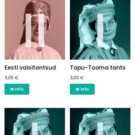
Eesti valsitantsud
Tapu-Tooma tants
3,00
€
3,00
€
Info
Info