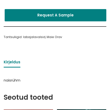
Request A Sample
Tantsuliigid:
labajalavalsid
,
Maie Orav
Kirjeldus
naisrühm
Seotud tooted