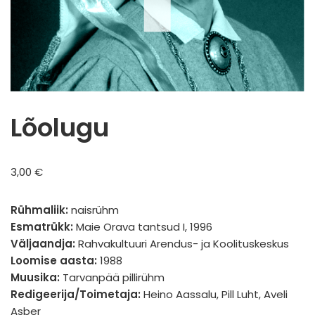
Lõolugu
3,00
€
Rühmaliik:
naisrühm
Esmatrükk:
Maie Orava tantsud I, 1996
Väljaandja:
Rahvakultuuri Arendus- ja Koolituskeskus
Loomise aasta:
1988
Muusika:
Tarvanpää pillirühm
Redigeerija/Toimetaja:
Heino Aassalu, Pill Luht, Aveli
Asber