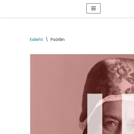
Skip
to
content
Esileht
\
Psärliin