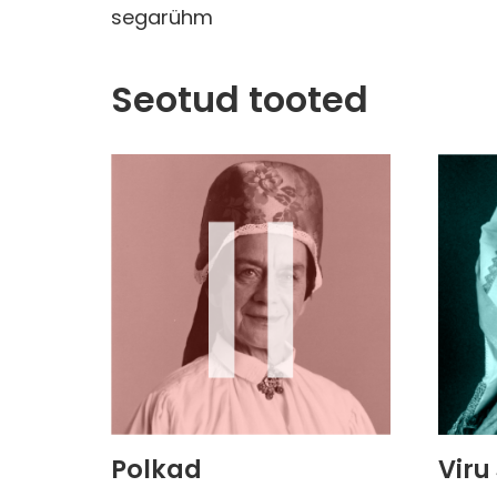
segarühm
Seotud tooted
Polkad
Viru