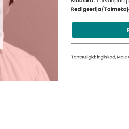
Muusika:
Tarvanpää pi
Redigeerija/Toimetaj
Tantsuliigid:
ingliskad
,
Maie 