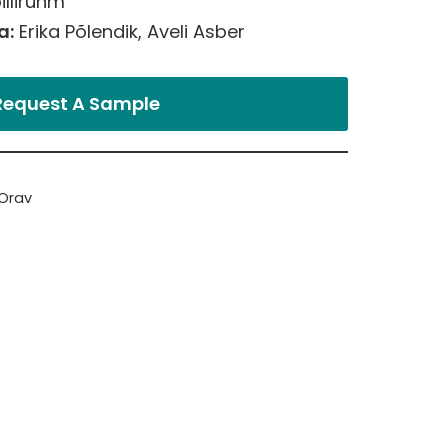
llirühm
a:
Erika Põlendik, Aveli Asber
Request A Sample
Orav