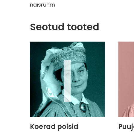
naisrühm
Seotud tooted
Koerad poisid
Puuj