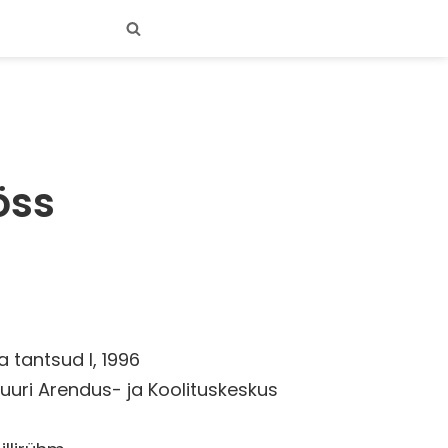
öss
 tantsud I, 1996
uuri Arendus- ja Koolituskeskus