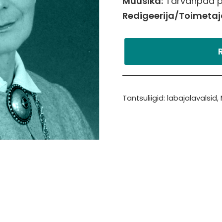
Muusika:
Tarvanpää pi
Redigeerija/Toimetaj
Tantsuliigid:
labajalavalsid
,