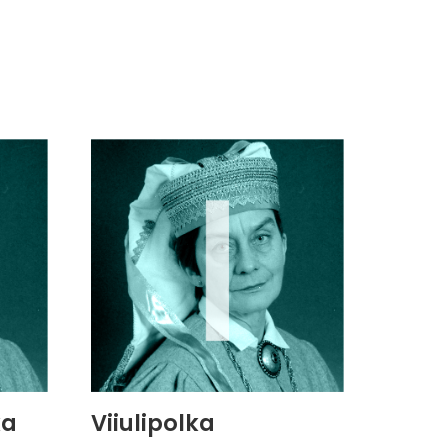
ka
Viiulipolka