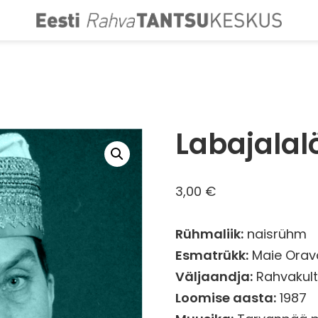
Labajalal
3,00
€
Rühmaliik:
naisrühm
Esmatrükk:
Maie Orava
Väljaandja:
Rahvakult
Loomise aasta:
1987