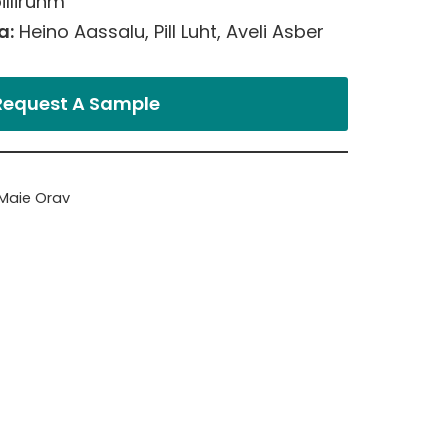
llirühm
a:
Heino Aassalu, Pill Luht, Aveli Asber
Request A Sample
Maie Orav