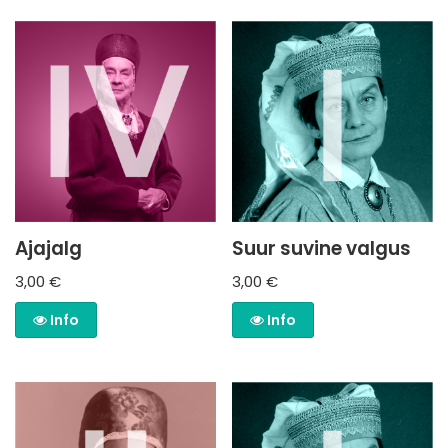
Ajajalg
Suur suvine valgus
3,00
€
3,00
€
Info
Info