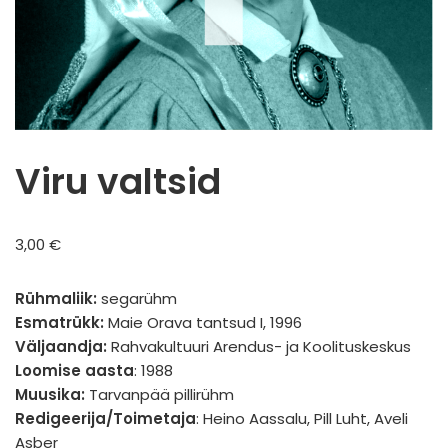
Viru valtsid
3,00
€
Rühmaliik:
segarühm
Esmatrükk:
Maie Orava tantsud I, 1996
Väljaandja:
Rahvakultuuri Arendus- ja Koolituskeskus
Loomise aasta
: 1988
Muusika:
Tarvanpää pillirühm
Redigeerija/Toimetaja
: Heino Aassalu, Pill Luht, Aveli
Asber