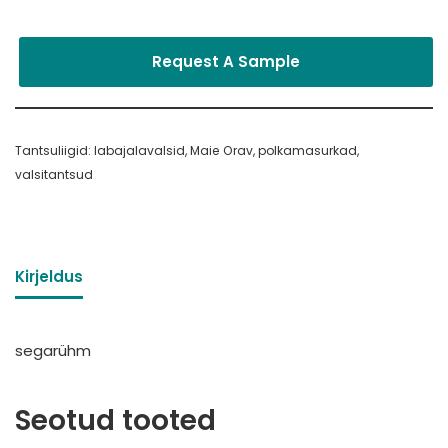
Request A Sample
Tantsuliigid:
labajalavalsid
,
Maie Orav
,
polkamasurkad
,
valsitantsud
Kirjeldus
segarühm
Seotud tooted