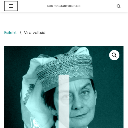
Skip
to
content
Esileht
\
Viru valtsid