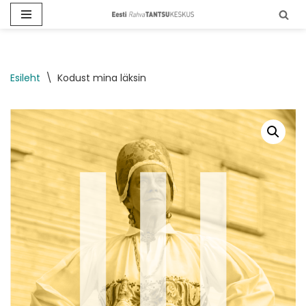
Skip
to
content
Esileht
\
Kodust mina läksin