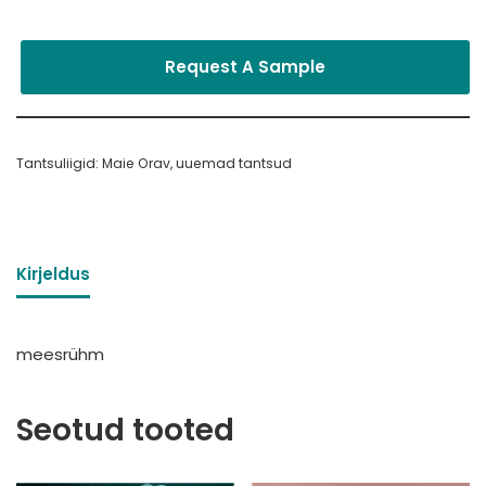
Request A Sample
Tantsuliigid:
Maie Orav
,
uuemad tantsud
Kirjeldus
meesrühm
Seotud tooted