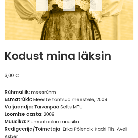
Kodust mina läksin
3,00
€
Rühmaliik:
meesrühm
Esmatrükk:
Meeste tantsud meestele, 2009
Väljaandja:
Tarvanpää Selts MTÜ
Loomise aasta:
2009
Muusika:
Elementaalne muusika
Redigeerija/Toimetaja:
Erika Põlendik, Kadri Tiis, Aveli
Asber