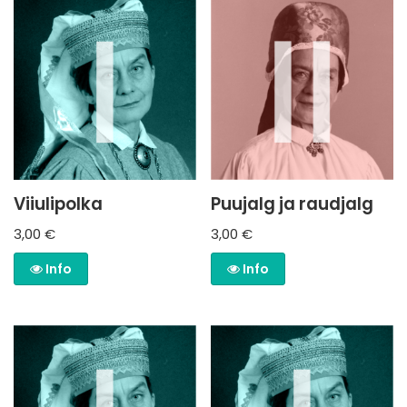
Viiulipolka
Puujalg ja raudjalg
3,00
€
3,00
€
Info
Info